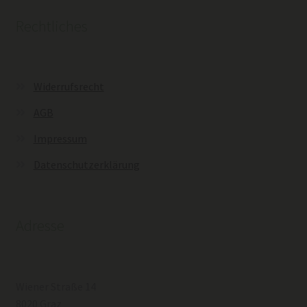
Optionen
Rechtliches
können
auf
der
Produktseite
Widerrufsrecht
gewählt
AGB
werden
Impressum
Datenschutzerklärung
Adresse
Wiener Straße 14
8020 Graz