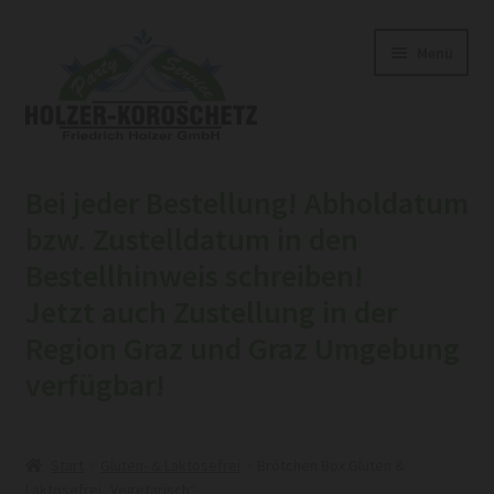
Zur
Zum
Menü
Navigation
Inhalt
springen
springen
Home
Bei jeder Bestellung! Abholdatum
Shop
bzw. Zustelldatum in den
Bestellhinweis schreiben!
Unterm
Belegte Brötchen
Jetzt auch Zustellung in der
öffnen
Region Graz und Graz Umgebung
Jourgebäck
verfügbar!
Aufschnitte & Genussplatten
Feinkost Brezen
Start
Gluten- & Laktosefrei
Brötchen Box Gluten &
Laktosefrei „Vegetarisch“