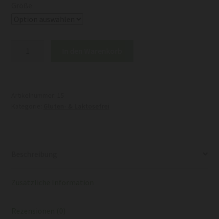
Größe
Brötchen
In den Warenkorb
Box
Gluten
&
Laktosefrei
Artikelnummer:
15
Kategorie:
Gluten- & Laktosefrei
„Vegetarisch“
Menge
Beschreibung
Zusätzliche Information
Rezensionen (0)