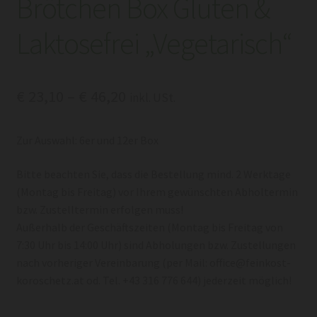
Brötchen Box Gluten &
Laktosefrei „Vegetarisch“
Preisspanne:
€
23,10
–
€
46,20
inkl. USt.
€ 23,10
Zur Auswahl: 6er und 12er Box
bis
€ 46,20
Bitte beachten Sie, dass die Bestellung mind. 2 Werktage
(Montag bis Freitag) vor Ihrem gewünschten Abholtermin
bzw. Zustelltermin erfolgen muss!
Außerhalb der Geschäftszeiten (Montag bis Freitag von
7:30 Uhr bis 14:00 Uhr) sind Abholungen bzw. Zustellungen
nach vorheriger Vereinbarung (per Mail: office@feinkost-
koroschetz.at od. Tel. +43 316 776 644) jederzeit möglich!