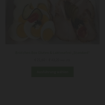
Brötchen Box Gluten & Laktosefrei „Standard“
Preisspanne:
€
21,60
–
€
43,20
inkl. USt.
€ 21,60
Dieses
bis
Ausführung wählen
Produkt
€ 43,20
weist
mehrere
Varianten
auf.
Die