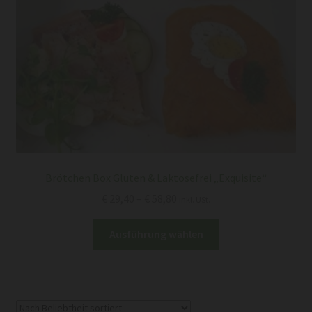
Brötchen Box Gluten & Laktosefrei „Exquisite“
Preisspanne:
€
29,40
–
€
58,80
inkl. USt.
€ 29,40
Dieses
bis
Ausführung wählen
Produkt
€ 58,80
weist
mehrere
Varianten