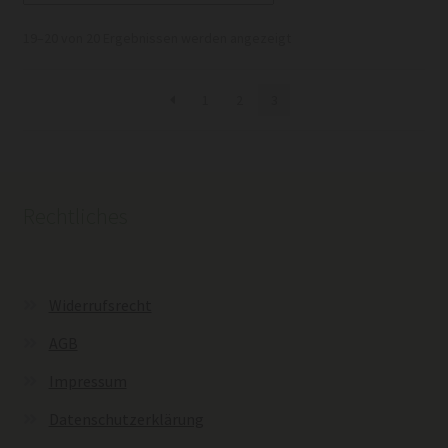
auf.
Die
Nach
19–20 von 20 Ergebnissen werden angezeigt
Optionen
Beliebtheit
können
sortiert
1
2
3
auf
der
Produktseite
gewählt
werden
Rechtliches
Widerrufsrecht
AGB
Impressum
Datenschutzerklärung