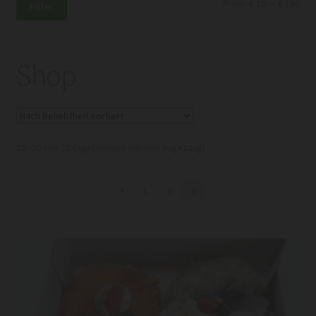
Min.
Max
Preis:
€ 10
—
€ 160
Filter
Pre
Pre
Shop
Nach
19–20 von 20 Ergebnissen werden angezeigt
Beliebtheit
sortiert
1
2
3