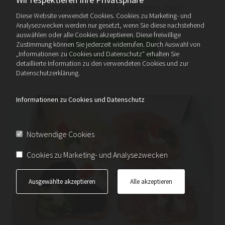
Brötchen Box Gluten & Laktosefrei „Fisch“
Diese Website verwendet Cookies. Cookies zu Marketing- und
Preisspanne:
€
25,50
–
€
51,00
inkl. USt.
Analysezwecken werden nur gesetzt, wenn Sie diese nachstehend
€ 25,50
auswählen oder alle Cookies akzeptieren. Diese freiwillige
Dieses
Zustimmung können Sie jederzeit widerrufen. Durch Auswahl von
bis
Ausführung wählen
„Informationen zu Cookies und Datenschutz“ erhalten Sie
Produkt
€ 51,00
detaillierte Information zu den verwendeten Cookies und zur
weist
Datenschutzerklärung.
mehrere
Varianten
Informationen zu Cookies und Datenschutz
auf.
Die
Optionen
Notwendige Cookies
können
Cookies zu Marketing- und Analysezwecken
auf
der
Produktseite
Ausgewählte akzeptieren
Alle akzeptieren
gewählt
werden