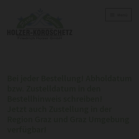
Zur
Zum
Menü
Navigation
Inhalt
springen
springen
Home
Shop
Bei jeder Bestellung! Abholdatum
Unterm
Belegte Brötchen
bzw. Zustelldatum in den
öffnen
Bestellhinweis schreiben!
Jourgebäck
Jetzt auch Zustellung in der
Aufschnitte & Genussplatten
Region Graz und Graz Umgebung
verfügbar!
Feinkost Brezen